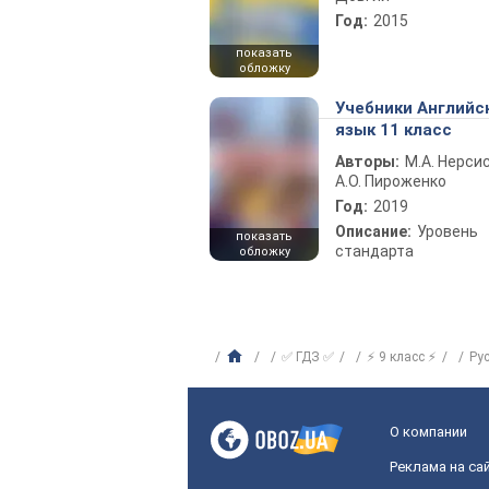
Год:
2015
показать
обложку
Учебники Английс
язык 11 класс
Авторы:
М.А. Нерсис
А.О. Пироженко
Год:
2019
Описание:
Уровень
показать
стандарта
обложку
✅ ГДЗ ✅
⚡ 9 класс ⚡
Ру
О компании
Реклама на са