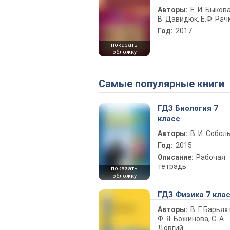
Авторы:
Е. И. Быкова
В. Давидюк, Е.Ф. Рач
Год:
2017
показать
обложку
Самые популярные книги
ГДЗ Биология 7
класс
Авторы:
В. И. Собол
Год:
2015
Описание:
Рабочая
тетрадь
показать
обложку
ГДЗ Физика 7 кла
Авторы:
В. Г. Барьях
Ф. Я. Божинова, С. А.
Довгий