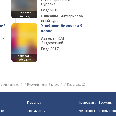
Бурлака
Год:
2019
показать
Описание:
Интегрирова
обложку
нный курс
кий
Учебники Биология 9
класс
ян,
Авторы:
К.М.
Задорожний
Год:
2017
показать
обложку
сский язык ✍
Русский язык, 9 класс
Параграф 20
Команда
Правовая информация
йте
Документы
Редакционная политика