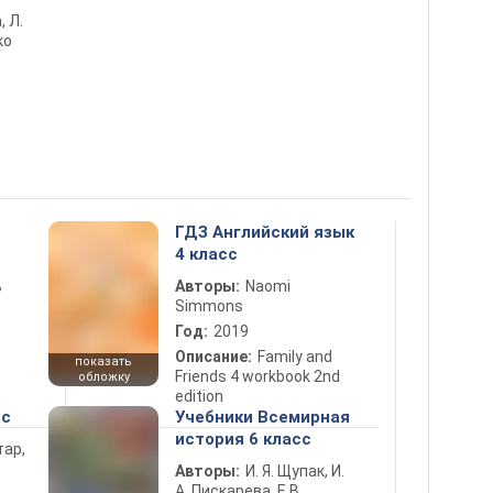
, Л.
ко
ГДЗ Английский язык
4 класс
ь
Авторы:
Naomi
Simmons
Год:
2019
Описание:
Family and
показать
Friends 4 workbook 2nd
обложку
edition
сс
Учебники Всемирная
история 6 класс
тар,
Авторы:
И. Я. Щупак, И.
А. Пискарева, Е.В.