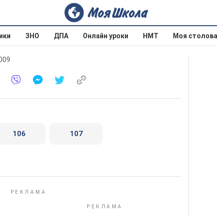
ики
ЗНО
ДПА
Онлайн уроки
НМТ
Моя столов
2009
106
107