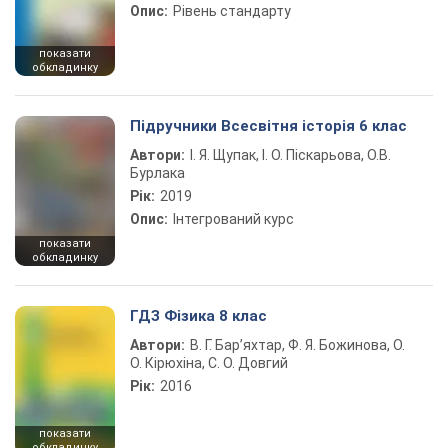
Опис:
Рівень стандарту
показати
обкладинку
Підручники Всесвітня історія 6 клас
Автори:
І. Я. Щупак, І. О. Піскарьова, О.В.
Бурлака
Рік:
2019
Опис:
Інтегрований курс
показати
обкладинку
ГДЗ Фізика 8 клас
Автори:
В. Г. Бар’яхтар, Ф. Я. Божинова, О.
О. Кірюхіна, С. О. Довгий
Рік:
2016
показати
обкладинку