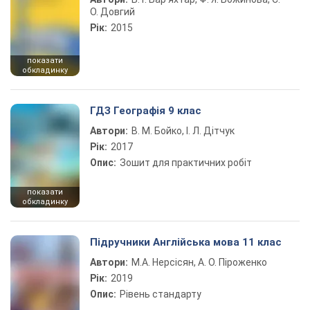
О. Довгий
Рік:
2015
показати
обкладинку
ГДЗ Географія 9 клас
Автори:
В. М. Бойко, І. Л. Дітчук
Рік:
2017
Опис:
Зошит для практичних робіт
показати
обкладинку
Підручники Англійська мова 11 клас
Автори:
М.А. Нерсісян, А. О. Піроженко
Рік:
2019
Опис:
Рівень стандарту