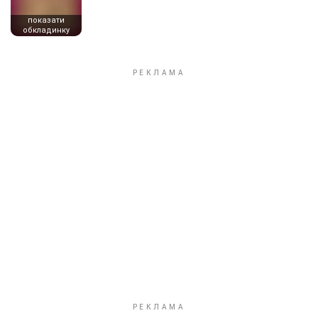
показати
обкладинку