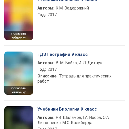
Авторы:
К.М. Задорожний
Год:
2017
показать
обложку
ГДЗ География 9 класс
Авторы:
В. М. Бойко, И. Л. Дитчук
Год:
2017
Описание:
Тетрадь для практических
работ
показать
обложку
Учебники Биология 9 класс
Авторы:
Р.В. Шаламов, Г.А. Носов, О.А.
Литовченко, М.С. Калиберда