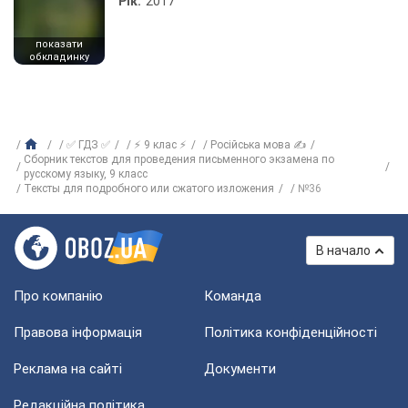
Рік:
2017
показати
обкладинку
✅ ГДЗ ✅
⚡ 9 клас ⚡
Російська мова ✍
Сборник текстов для проведения письменного экзамена по
русскому языку, 9 класс
Тексты для подробного или сжатого изложения
№36
В начало
Про компанію
Команда
Правова інформація
Політика конфіденційності
Реклама на сайті
Документи
Редакційна політика