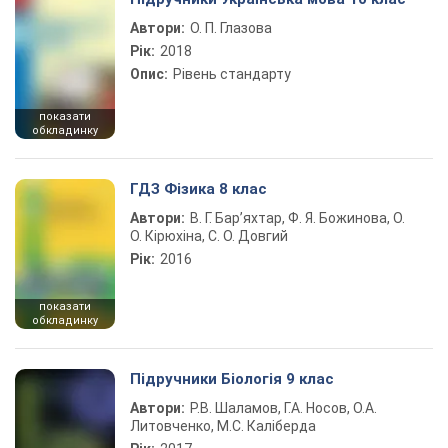
Автори:
О. П. Глазова
Рік:
2018
Опис:
Рівень стандарту
показати
обкладинку
ГДЗ Фізика 8 клас
Автори:
В. Г. Бар’яхтар, Ф. Я. Божинова, О.
О. Кірюхіна, С. О. Довгий
Рік:
2016
показати
обкладинку
Підручники Біологія 9 клас
Автори:
Р.В. Шаламов, Г.А. Носов, О.А.
Литовченко, М.С. Каліберда