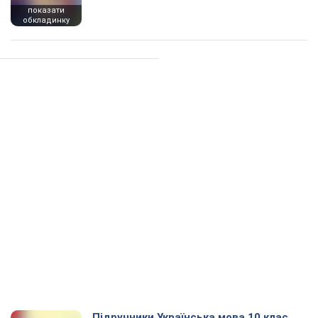
показати
обкладинку
Підручники Українська мова 10 клас