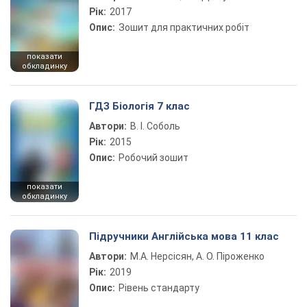
Рік:
2017
Опис:
Зошит для практичних робіт
показати
обкладинку
ГДЗ Біологія 7 клас
Автори:
В. І. Соболь
Рік:
2015
Опис:
Робочий зошит
показати
обкладинку
Підручники Англійська мова 11 клас
Автори:
М.А. Нерсісян, А. О. Піроженко
Рік:
2019
Опис:
Рівень стандарту