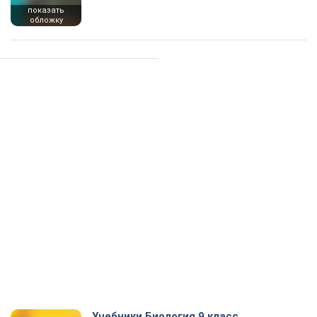
показать
обложку
Учебники Биология 9 класс