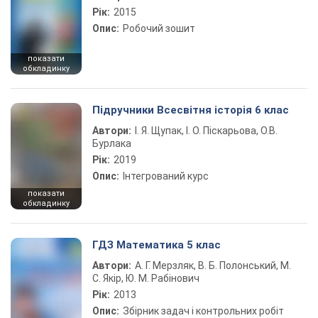
Рік:
2015
Опис:
Робочий зошит
показати
обкладинку
Підручники Всесвітня історія 6 клас
Автори:
І. Я. Щупак, І. О. Піскарьова, О.В.
Бурлака
Рік:
2019
Опис:
Інтегрований курс
показати
обкладинку
ГДЗ Математика 5 клас
Автори:
А. Г. Мерзляк, В. Б. Полонський, М.
С. Якір, Ю. М. Рабінович
Рік:
2013
Опис:
Збірник задач і контрольних робіт