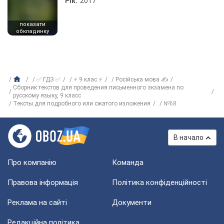
Рік:
2017
показати
обкладинку
✅ ГДЗ ✅
⚡ 9 клас ⚡
Російська мова ✍
Сборник текстов для проведения письменного экзамена по
русскому языку, 9 класс
Тексты для подробного или сжатого изложения
№68
В начало
Про компанію
Команда
Правова інформація
Політика конфіденційності
Реклама на сайті
Документи
Редакційна політика