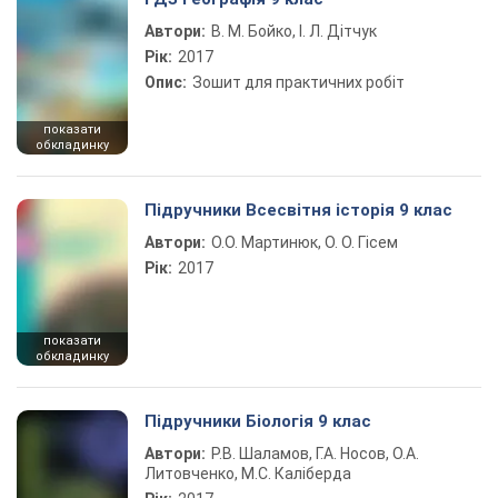
Автори:
В. М. Бойко, І. Л. Дітчук
Рік:
2017
Опис:
Зошит для практичних робіт
показати
обкладинку
Підручники Всесвітня історія 9 клас
Автори:
О.О. Мартинюк, О. О. Гісем
Рік:
2017
показати
обкладинку
Підручники Біологія 9 клас
Автори:
Р.В. Шаламов, Г.А. Носов, О.А.
Литовченко, М.С. Каліберда