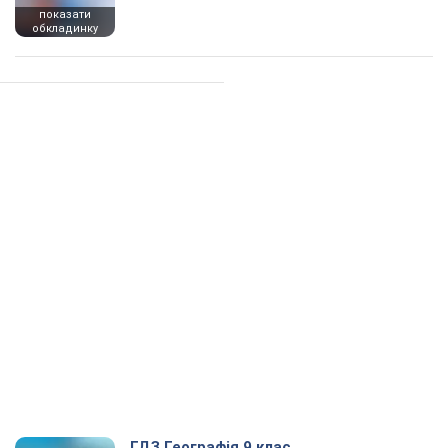
показати
обкладинку
ГДЗ Географія 9 клас