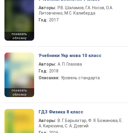
Авторы:
Р.В. Шаламов, Г.А. Носов, О.А.
Литовченко, М.С. Калиберда
Год:
2017
показать
обложку
Учебники Укр мова 10 класс
Авторы:
А. П. Глазова
Год:
2018
Описание:
Уровень стандарта
показать
обложку
ГДЗ Физика 8 класс
Авторы:
В. Г. Барьяхтар, Ф. Я. Божинова, Е.
А. Кирюхина, С. А. Довгий
Год:
2016