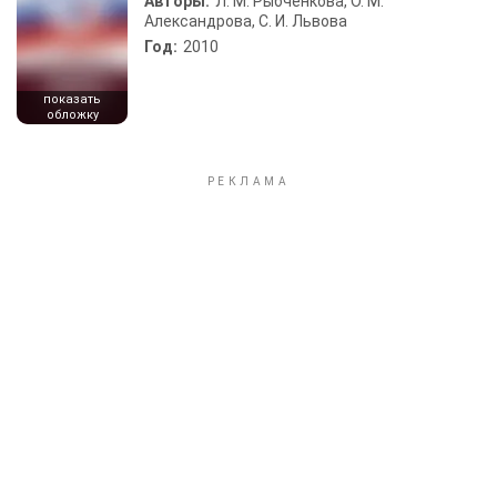
Авторы:
Л. М. Рыбченкова, О. М.
Александрова, С. И. Львова
Год:
2010
показать
обложку