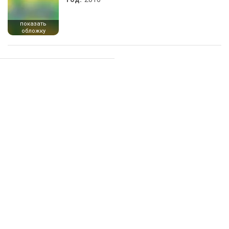
показать
обложку