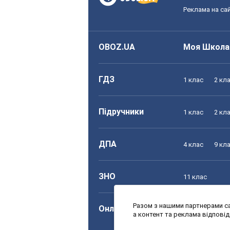
Реклама на сай
OBOZ.UA
Моя Школа
ГДЗ
1 клас
2 кл
Підручники
1 клас
2 кл
ДПА
4 клас
9 кл
ЗНО
11 клас
Разом з нашими партнерами са
Онлайн уроки
1 клас
2 кл
а контент та реклама відпові