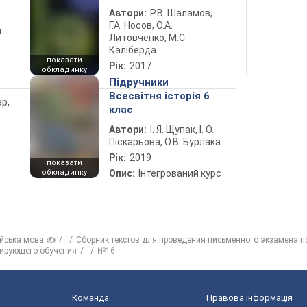
Автори:
Р.В. Шаламов,
Г.А. Носов, О.А.
т
Литовченко, М.С.
Каліберда
показати
Рік:
2017
обкладинку
Підручники
Всесвітня історія 6
ар,
клас
Автори:
І. Я. Щупак, І. О.
Піскарьова, О.В. Бурлака
Рік:
2019
показати
обкладинку
Опис:
Інтегрований курс
ійська мова ✍
Сборник текстов для проведения письменного экзамена по
сирующего обучения
№16
Команда
Правова інформація