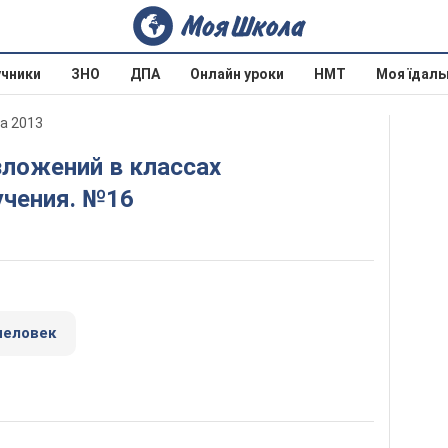
учники
ЗНО
ДПА
Онлайн уроки
НМТ
Моя їдаль
ва 2013
чения. №16
человек