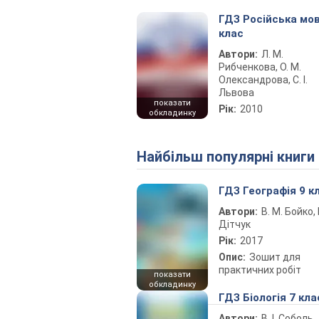
ГДЗ Російська мов
клас
Автори:
Л. М.
Рибченкова, О. М.
Олександрова, С. І.
Львова
показати
Рік:
2010
обкладинку
Найбільш популярні книги
ГДЗ Географія 9 к
Автори:
В. М. Бойко, І
Дітчук
Рік:
2017
Опис:
Зошит для
практичних робіт
показати
обкладинку
ГДЗ Біологія 7 кла
Автори:
В. І. Соболь