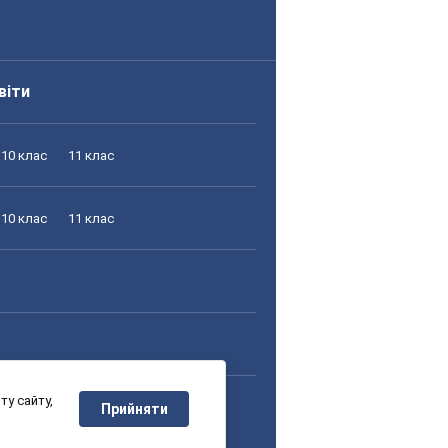
віти
10 клас
11 клас
10 клас
11 клас
у сайту,
10 клас
11 клас
Прийняти