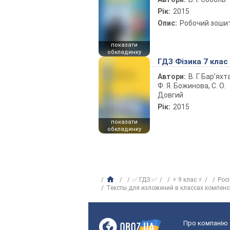
Рік:
2015
Опис:
Робочий зоши
показати
обкладинку
ГДЗ Фізика 7 клас
Автори:
В. Г. Бар’яхт
Ф. Я. Божинова, С. О.
Довгий
Рік:
2015
показати
обкладинку
✅ ГДЗ ✅
⚡ 9 клас ⚡
Рос
Тексты для изложений в классах компен
Про компанію