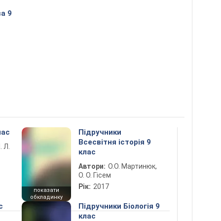
а 9
лас
Підручники
Всесвітня історія 9
. Л.
клас
Автори:
О.О. Мартинюк,
О. О. Гісем
Рік:
2017
показати
обкладинку
с
Підручники Біологія 9
клас