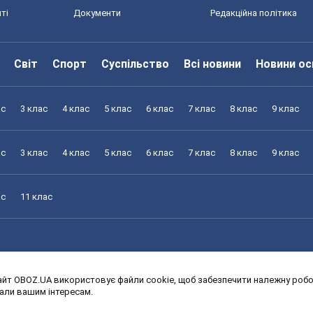
ті
Документи
Редакційна політика
Світ
Спорт
Суспільство
Всі новини
Новини ос
ас
3 клас
4 клас
5 клас
6 клас
7 клас
8 клас
9 клас
ас
3 клас
4 клас
5 клас
6 клас
7 клас
8 клас
9 клас
ас
11 клас
йт OBOZ.UA використовує файли cookie, щоб забезпечити належну робот
ас
3 клас
4 клас
5 клас
6 клас
7 клас
8 клас
9 клас
дали вашим інтересам.