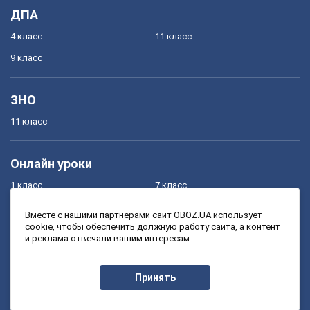
ДПА
4 класс
11 класс
9 класс
ЗНО
11 класс
Онлайн уроки
1 класс
7 класс
2 класс
8 класс
Вместе с нашими партнерами сайт OBOZ.UA использует
cookie, чтобы обеспечить должную работу сайта, а контент
3 класс
9 класс
и реклама отвечали вашим интересам.
4 класс
10 класс
5 класс
11 класс
Принять
6 класс