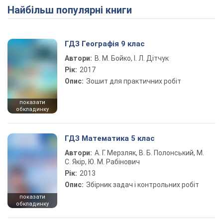
Найбільш популярні книги
Play Video
ГДЗ Географія 9 клас
Автори:
В. М. Бойко, І. Л. Дітчук
Рік:
2017
Опис:
Зошит для практичних робіт
показати
обкладинку
ГДЗ Математика 5 клас
Автори:
А. Г. Мерзляк, В. Б. Полонський, М.
С. Якір, Ю. М. Рабінович
Рік:
2013
Опис:
Збірник задач і контрольних робіт
показати
обкладинку