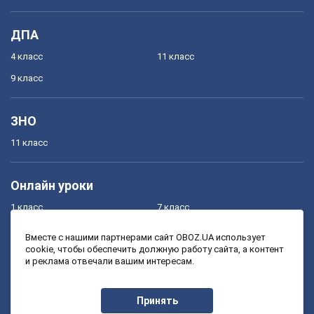
ДПА
4 класс
11 класс
9 класс
ЗНО
11 класс
Онлайн уроки
1 класс
7 класс
2 класс
8 класс
Вместе с нашими партнерами сайт OBOZ.UA использует
cookie, чтобы обеспечить должную работу сайта, а контент
3 класс
9 класс
и реклама отвечали вашим интересам.
4 класс
10 класс
5 класс
11 класс
Принять