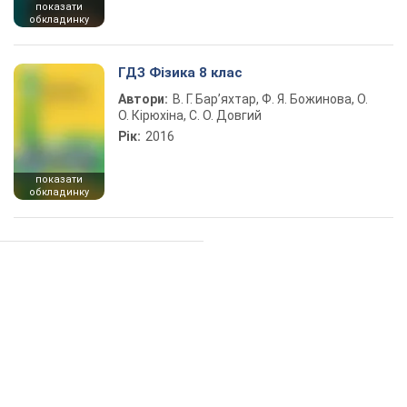
показати
обкладинку
ГДЗ Фізика 8 клас
Автори:
В. Г. Бар’яхтар, Ф. Я. Божинова, О.
О. Кірюхіна, С. О. Довгий
Рік:
2016
показати
обкладинку