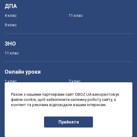
ДПА
4 клас
11 клас
9 клас
ЗНО
11 клас
Онлайн уроки
1 клас
7 клас
2 клас
8 клас
Разом з нашими партнерами сайт OBOZ.UA використовує
файли cookie, щоб забезпечити належну роботу сайту, а
3 клас
9 клас
контент та реклама відповідали вашим інтересам.
4 клас
10 клас
5 клас
11 клас
Прийняти
6 клас