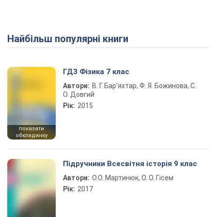
Найбільш популярні книги
Play Video
ГДЗ Фізика 7 клас
Автори:
В. Г. Бар’яхтар, Ф. Я. Божинова, С.
О. Довгий
Рік:
2015
показати
обкладинку
Підручники Всесвітня історія 9 клас
Автори:
О.О. Мартинюк, О. О. Гісем
Рік:
2017