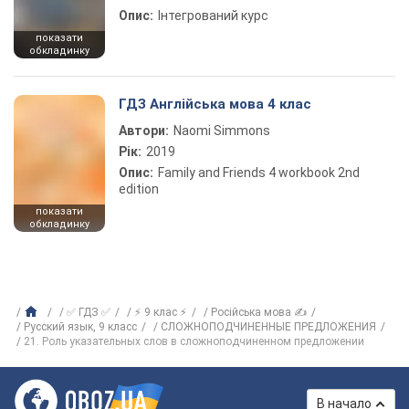
Опис:
Інтегрований курс
показати
обкладинку
ГДЗ Англійська мова 4 клас
Автори:
Naomi Simmons
Рік:
2019
Опис:
Family and Friends 4 workbook 2nd
edition
показати
обкладинку
✅ ГДЗ ✅
⚡ 9 клас ⚡
Російська мова ✍
Русский язык, 9 класс
СЛОЖНОПОДЧИНЕННЫЕ ПРЕДЛОЖЕНИЯ
21. Роль указательных слов в сложноподчиненном предложении
В начало