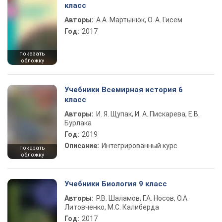
класс
Авторы:
А.А. Мартынюк, О. А. Гисем
Год:
2017
показать
обложку
Учебники Всемирная история 6
класс
Авторы:
И. Я. Щупак, И. А. Пискарева, Е.В.
Бурлака
Год:
2019
Описание:
Интегрированный курс
показать
обложку
Учебники Биология 9 класс
Авторы:
Р.В. Шаламов, Г.А. Носов, О.А.
Литовченко, М.С. Калиберда
Год:
2017