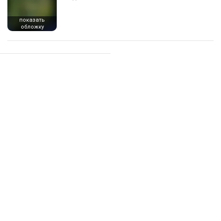
показать
обложку