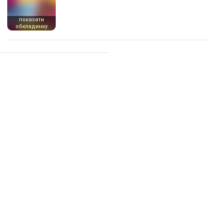
показати
обкладинку