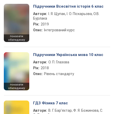
Підручники Всесвітня історія 6 клас
Автори:
І. Я. Щупак, І. О. Піскарьова, О.В.
Бурлака
Рік:
2019
Опис:
Інтегрований курс
показати
обкладинку
Підручники Українська мова 10 клас
Автори:
О. П. Глазова
Рік:
2018
Опис:
Рівень стандарту
показати
обкладинку
ГДЗ Фізика 7 клас
Автори:
В. Г. Бар’яхтар, Ф. Я. Божинова, С.