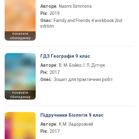
Автори:
Naomi Simmons
Рік:
2019
Опис:
Family and Friends 4 workbook 2nd
edition
показати
обкладинку
ГДЗ Географія 9 клас
Автори:
В. М. Бойко, І. Л. Дітчук
Рік:
2017
Опис:
Зошит для практичних робіт
показати
обкладинку
Підручники Біологія 9 клас
Автори:
К.М. Задорожній
Рік:
2017