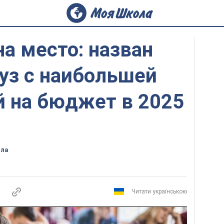
на место: назван
уз с наибольшей
й на бюджет в 2025
ола
Читати українською