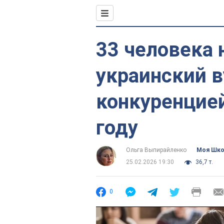
33 человека 
украинский в
конкуренцие
году
Ольга Выпирайленко
Моя Шк
25.02.2026 19:30
36,7 т.
0