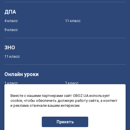
ДПА
4 класс
11 класс
9 класс
ЗНО
11 класс
Онлайн уроки
1 класс
7 класс
2 класс
8 класс
Вместе с нашими партнерами сайт OBOZ.UA использует
cookie, чтобы обеспечить должную работу сайта, а контент
3 класс
9 класс
и реклама отвечали вашим интересам.
4 класс
10 класс
5 класс
11 класс
Принять
6 класс