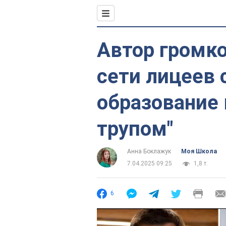
Автор громко
сети лицеев 
образование 
трупом"
Анна Боклажук
Моя Школа
7.04.2025 09:25
1,8 т.
6