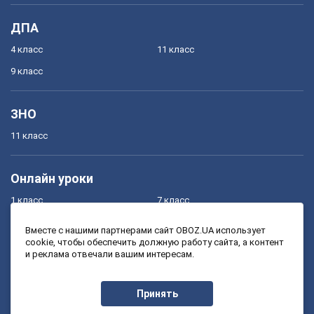
ДПА
4 класс
11 класс
9 класс
ЗНО
11 класс
Онлайн уроки
1 класс
7 класс
2 класс
8 класс
Вместе с нашими партнерами сайт OBOZ.UA использует
cookie, чтобы обеспечить должную работу сайта, а контент
3 класс
9 класс
и реклама отвечали вашим интересам.
4 класс
10 класс
5 класс
11 класс
Принять
6 класс