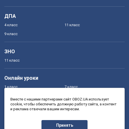
ДПА
4 класс
11 класс
9 класс
ЗНО
11 класс
Онлайн уроки
1 класс
7 класс
2 класс
8 класс
Вместе с нашими партнерами сайт OBOZ.UA использует
cookie, чтобы обеспечить должную работу сайта, а контент
3 класс
9 класс
и реклама отвечали вашим интересам.
4 класс
10 класс
5 класс
11 класс
Принять