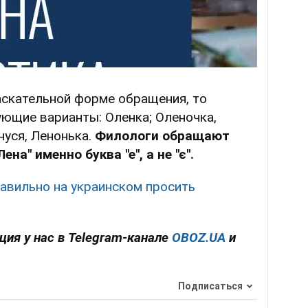
аскательной форме обращения, то
ющие варианты: Оленка; Оленочка,
нуся, Ленонька.
Филологи обращают
на" именно буква "е", а не "є".
равильно на украинском просить
ия у нас в Telegram-канале
OBOZ.UA
и
Подписаться