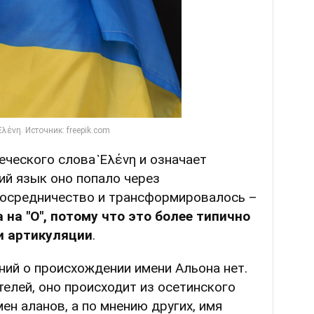
еческого слова Ἑλένη и означает
кий язык оно попало через
осредничество и трансформировалось –
а на "О", потому что это более типично
и артикуляции
.
ний о происхождении имени Альона нет.
елей, оно происходит из осетинского
ен аланов, а по мнению других, имя