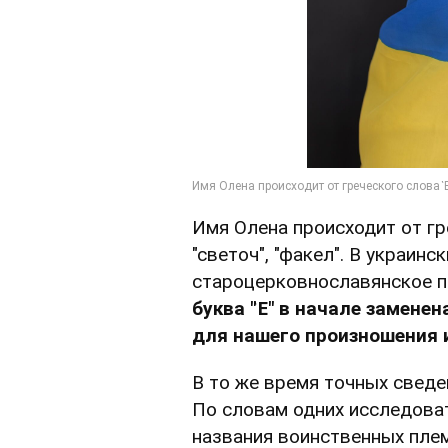
Имя Олена происходит от гр
"светоч", "факел". В украинс
староцерковнославянское п
буква "Ἑ" в начале заменен
для нашего произношения 
В то же время точных сведе
По словам одних исследоват
названия воинственных плем