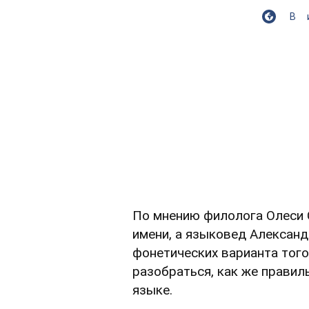
В
По мнению филолога Олеси 
имени, а языковед Александ
фонетических варианта того
разобраться, как же правил
языке.