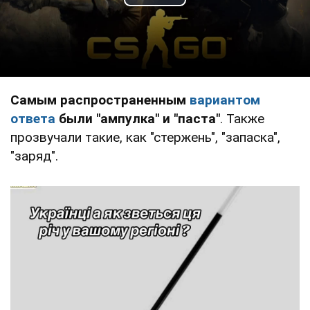
Play Video
Самым распространенным
вариантом
ответа
были "ампулка" и "паста"
. Также
прозвучали такие, как "стержень", "запаска",
"заряд".