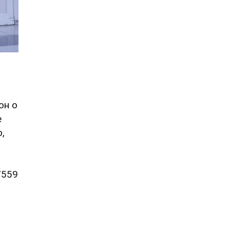
он о
е
,
7559