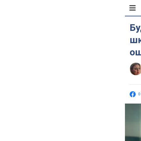
Бу
шк
ош
0