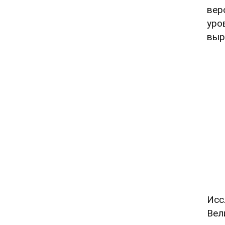
вер
уро
выр
Исс
Вел