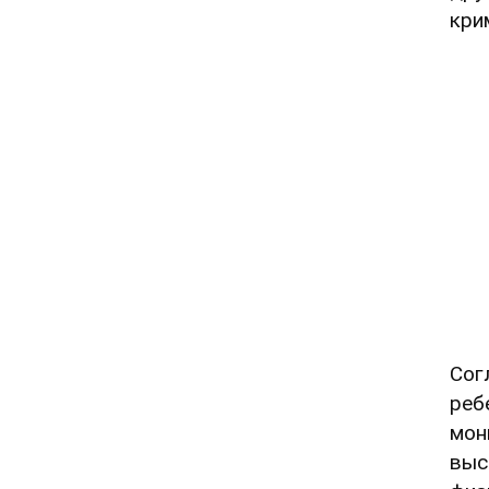
кри
Сог
реб
мон
выс