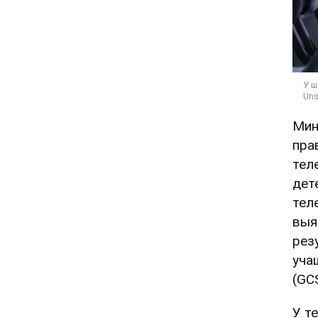
Мин
пра
тел
дет
тел
выя
рез
уча
(GC
У т