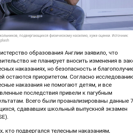
истерство образования Англии заявило, что
вительство не планирует вносить изменения в зак
есных наказаниях, но безопасность и благополучи
ей остаются приоритетом. Согласно исследованию
есные наказания не помогают детям, и все
вленные последствия привели к пагубным
ультатам. Всего были проанализированы данные 
щихся, сдававших школьный выпускной экзамен
SE).
ех, кто подвергался телесным наказаниям,