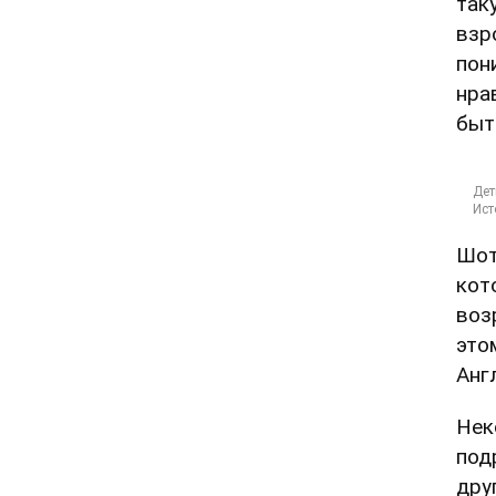
так
взр
пон
нра
быт
Шот
кот
воз
это
Анг
Нек
под
дру