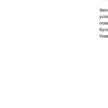
Физ
усп
пов
бул
Уни