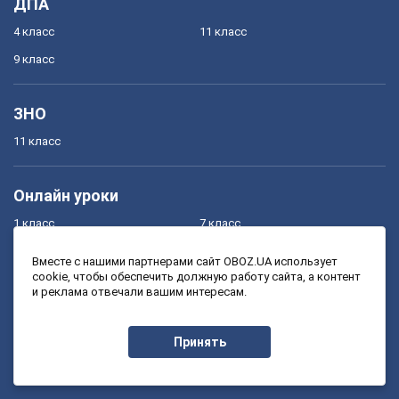
ДПА
4 класс
11 класс
9 класс
ЗНО
11 класс
Онлайн уроки
1 класс
7 класс
2 класс
8 класс
Вместе с нашими партнерами сайт OBOZ.UA использует
cookie, чтобы обеспечить должную работу сайта, а контент
3 класс
9 класс
и реклама отвечали вашим интересам.
4 класс
10 класс
5 класс
11 класс
Принять
6 класс