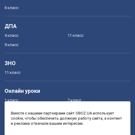
6 класс
ДПА
4 класс
11 класс
9 класс
ЗНО
11 класс
Онлайн уроки
1 класс
7 класс
2 класс
8 класс
Вместе с нашими партнерами сайт OBOZ.UA использует
cookie, чтобы обеспечить должную работу сайта, а контент
3 класс
9 класс
и реклама отвечали вашим интересам.
4 класс
10 класс