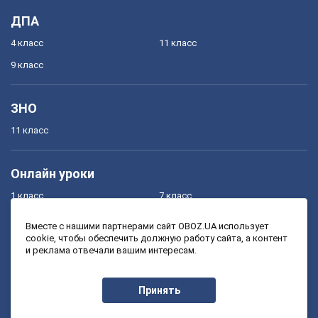
ДПА
4 класс
11 класс
9 класс
ЗНО
11 класс
Онлайн уроки
1 класс
7 класс
2 класс
8 класс
Вместе с нашими партнерами сайт OBOZ.UA использует
cookie, чтобы обеспечить должную работу сайта, а контент
3 класс
9 класс
и реклама отвечали вашим интересам.
4 класс
10 класс
5 класс
11 класс
Принять
6 класс