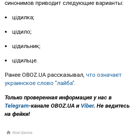
синонимов приводит следующие варианты:
цідилка;
цідило;
цідильник;
цідильце.
Ранее OBOZ.UA рассказывал,
что означает
украинское слово "лайба".
Только проверенная информация у нас в
Telegram
-канале
OBOZ.UA и
Viber
. Не ведитесь
на фейки!
Моя Школа