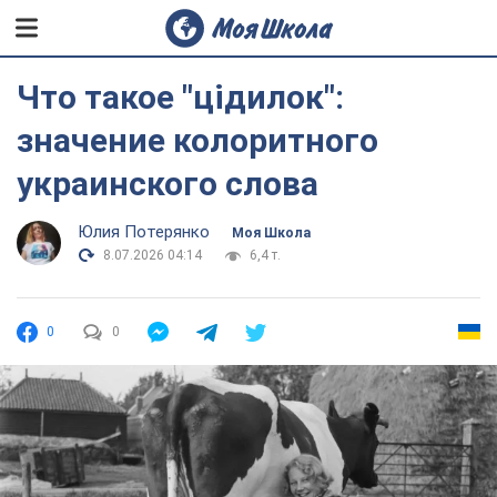
Что такое "цідилок":
значение колоритного
украинского слова
Юлия Потерянко
Моя Школа
8.07.2026 04:14
6,4 т.
0
0