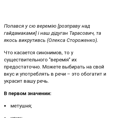
Попався у сю веремію [розправу над
гайдамаками] і наш дідуган Тарасович, та
якось викрутивсь (Олекса Стороженко).
Что касается синонимов, то у
существительного "веремія" их
предостаточно. Можете выбирать на свой
вкус и употреблять в речи – это обогатит и
украсит вашу речь.
В первом значении:
метушня;