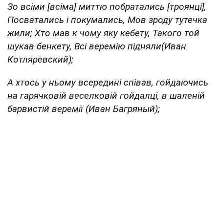
Зо всіми [всіма] миттю побратались [троянці],
Посватались і покумались, Мов зроду тутечка
жили; Хто мав к чому яку кебету, Такого той
шукав бенкету, Всі веремію підняли(Иван
Котляревский);
А хтось у ньому всередині співав, гойдаючись
на гарячковій веселковій гойдалці, в шаленій
барвистій веремії (Иван Багряный);