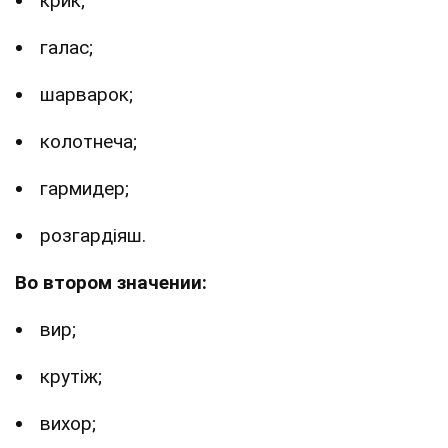
крик;
галас;
шарварок;
колотнеча;
гармидер;
розгардіяш.
Во втором значении:
вир;
крутіж;
вихор;