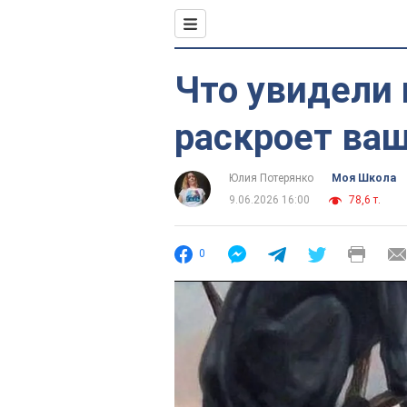
Что увидели
раскроет ваш
Юлия Потерянко
Моя Школа
9.06.2026 16:00
78,6 т.
0