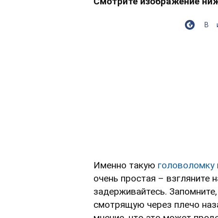
Смотрите изображение ниж
В
Именно такую
головоломку
очень простая – взгляните 
задерживайтесь. Запомните,
смотрящую через плечо наза
мнение, что это может прод