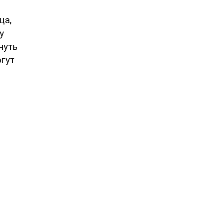
ца,
у
нуть
огут