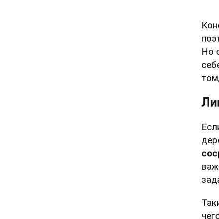
Кон
поэ
Но 
себ
том
Ли
Есл
дер
сос
важ
зад
Так
чег