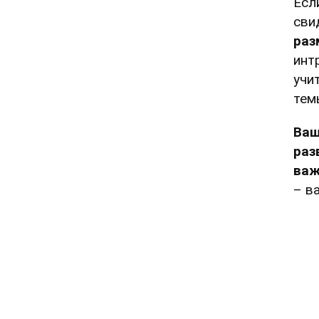
Есл
сви
раз
инт
учи
тем
Ваш
раз
важ
– в