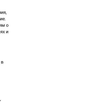
ия,
ие.
ям о
ях и
 в
,