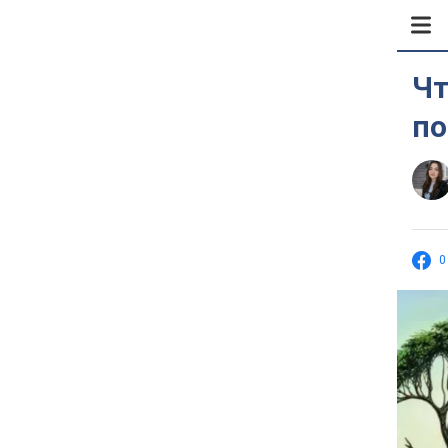
Чт
по
0