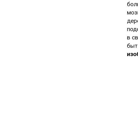
бол
моз
дер
под
в с
быт
изо