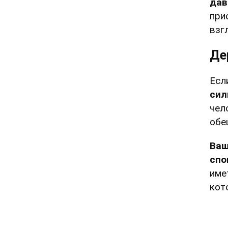
дав
при
взг
Де
Есл
сил
чел
обе
Ваш
спо
име
кот