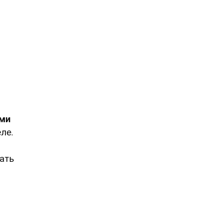
ами
ле.
ать