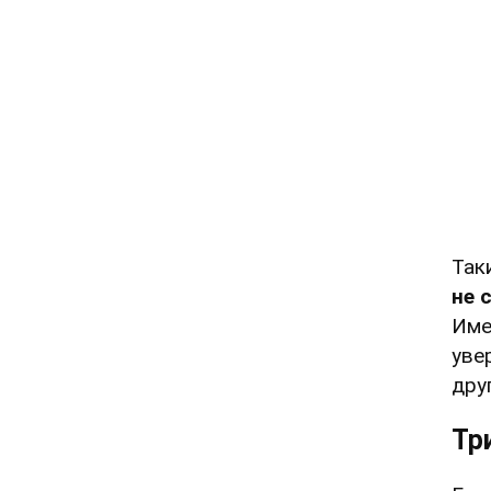
Так
не 
Име
уве
друг
Тр