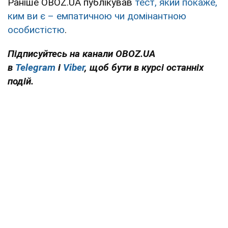
Раніше OBOZ.UA публікував
тест, який покаже,
ким ви є – емпатичною чи домінантною
особистістю
.
Підписуйтесь на канали OBOZ.UA
в
Telegram
і
Viber
, щоб бути в курсі останніх
подій.