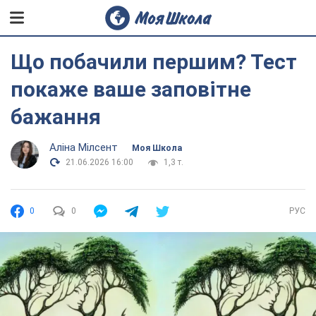
Що побачили першим? Тест
покаже ваше заповітне
бажання
Аліна Мілсент
Моя Школа
21.06.2026 16:00
1,3 т.
0
0
РУС