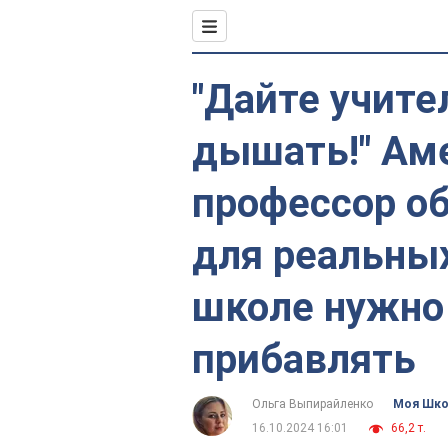
"Дайте учит
дышать!" Ам
профессор о
для реальны
школе нужно 
прибавлять
Ольга Выпирайленко
Моя Шк
16.10.2024 16:01
66,2 т.