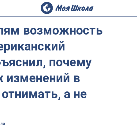
елям возможность
ериканский
бъяснил, почему
х изменений в
отнимать, а не
ола