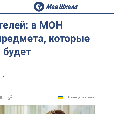
телей: в МОН
предмета, которые
 будет
ола
Читати українською