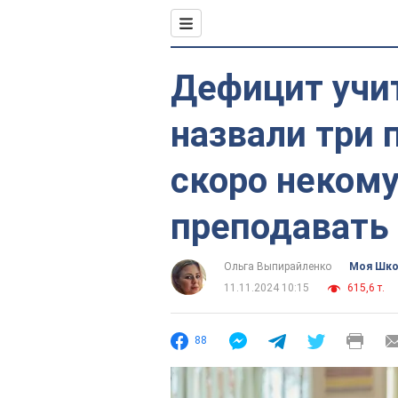
Дефицит учи
назвали три 
скоро некому
преподавать
Ольга Выпирайленко
Моя Шк
11.11.2024 10:15
615,6 т.
88