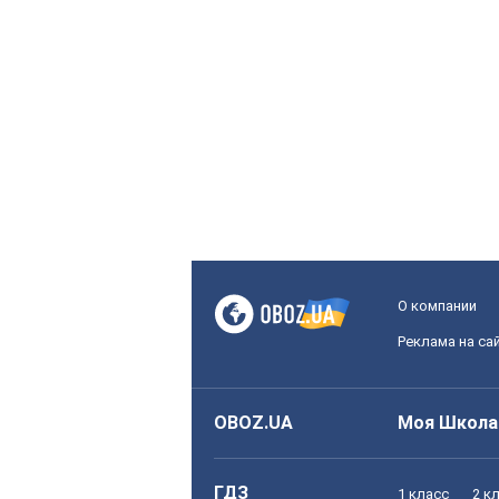
О компании
Реклама на са
OBOZ.UA
Моя Школа
ГДЗ
1 класс
2 к