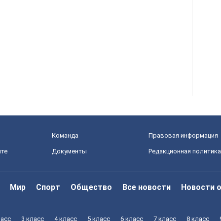
Команда
Правовая информация
йте
Документы
Редакционная политика
Мир
Спорт
Общество
Все новости
Новости 
ласс
3 класс
4 класс
5 класс
6 класс
7 класс
8 класс