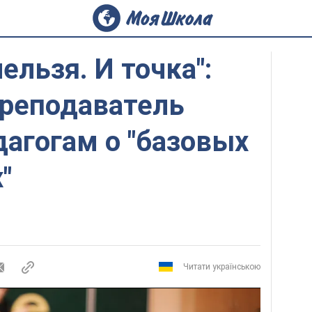
ельзя. И точка":
преподаватель
агогам о "базовых
"
Читати українською