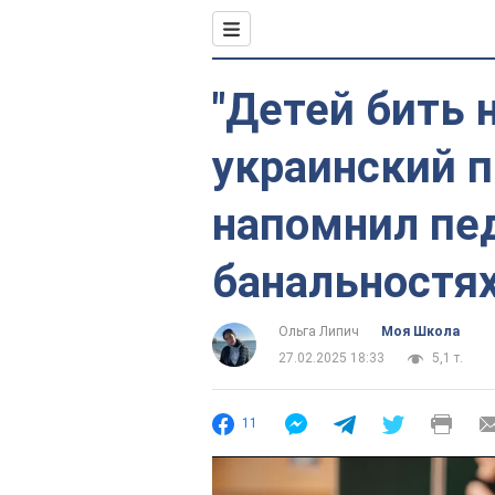
"Детей бить н
украинский 
напомнил пед
банальностях
Ольга Липич
Моя Школа
27.02.2025 18:33
5,1 т.
11