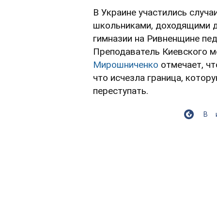
В Украине участились случа
школьниками, доходящими до
гимназии на Ривненщине педа
Преподаватель Киевского м
Мирошниченко
отмечает, чт
что исчезла граница, котору
переступать.
В