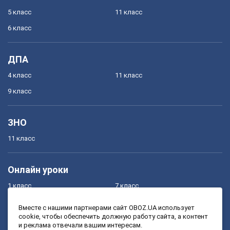
5 класс
11 класс
6 класс
ДПА
4 класс
11 класс
9 класс
ЗНО
11 класс
Онлайн уроки
1 класс
7 класс
2 класс
8 класс
Вместе с нашими партнерами сайт OBOZ.UA использует
cookie, чтобы обеспечить должную работу сайта, а контент
3 класс
9 класс
и реклама отвечали вашим интересам.