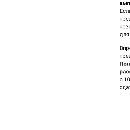
вып
Есл
пре
нев
для
Впр
пре
Пол
рас
с 1
сда