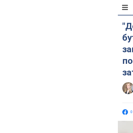
"Д
бу
за
по
за
0