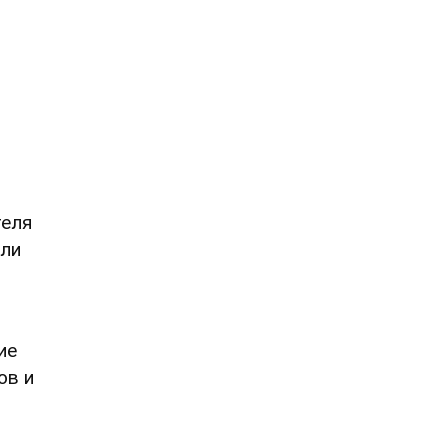
теля
али
ие
ов и