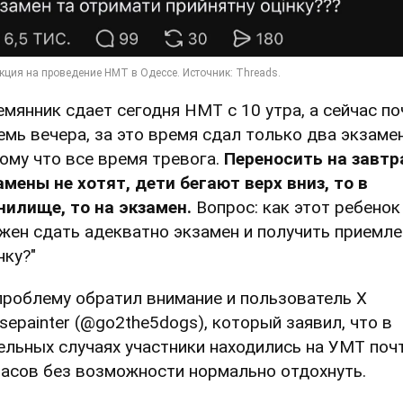
емянник сдает сегодня НМТ с 10 утра, а сейчас по
емь вечера, за это время сдал только два экзамен
ому что все время тревога.
Переносить на завтр
амены не хотят, дети бегают верх вниз, то в
нилище, то на экзамен.
Вопрос: как этот ребенок
жен сдать адекватно экзамен и получить приемл
нку?"
проблему обратил внимание и пользователь X
sepainter (@go2the5dogs), который заявил, что в
ельных случаях участники находились на УМТ поч
часов без возможности нормально отдохнуть.