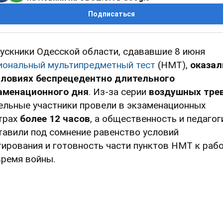
Подписаться
ускники Одесской области, сдававшие 8 июня
иональный мультипредметный тест
(НМТ),
оказал
словиях беспрецедентно длительного
аменационного дня
. Из-за серии
воздушных тре
ельные участники провели в экзаменационных
трах
более 12 часов
, а общественность и педагог
тавили под сомнение равенство условий
тирования и готовность части пунктов НМТ к раб
время войны.