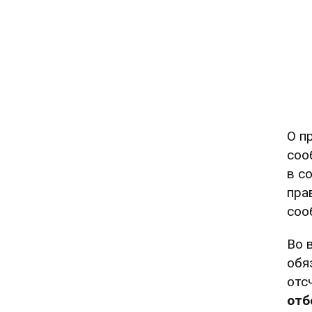
О п
соо
в с
пра
соо
Во 
обя
отс
отб