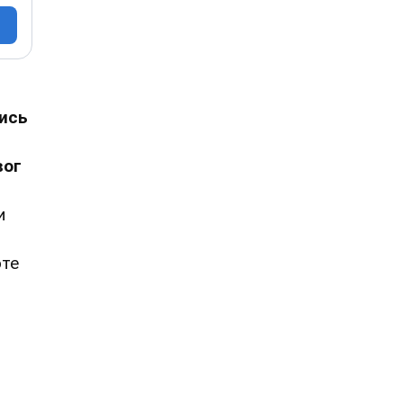
ись
вог
и
оте