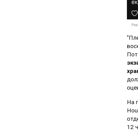
"Пл
вос
Пот
экз
хра
дол
оце
На 
Hou
отд
12 