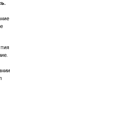
ь.
ание
ие
ытия
ие.
ании
л