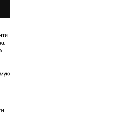
чти
а.
а
емую
ти