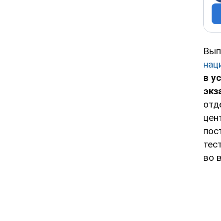
Вып
нац
в у
экз
отд
цен
пос
тес
во 