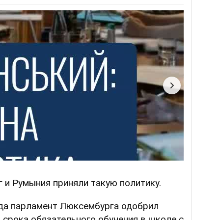
 и Румыния приняли такую политику.
ода парламент Люксембурга одобрил
 срока обязательного обучения в школе с