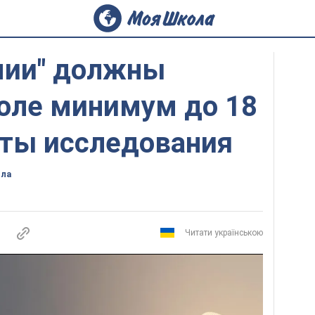
мии" должны
коле минимум до 18
аты исследования
ола
Читати українською