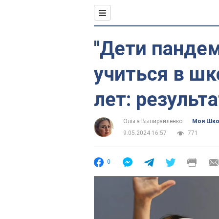
"Дети панде
учиться в ш
лет: результ
Ольга Выпирайленко
Моя Шк
9.05.2024 16:57
771
0