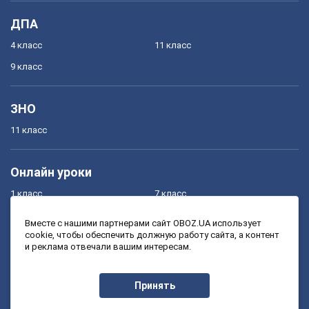
ДПА
4 класс
11 класс
9 класс
ЗНО
11 класс
Онлайн уроки
1 класс
7 класс
2 класс
8 класс
Вместе с нашими партнерами сайт OBOZ.UA использует
cookie, чтобы обеспечить должную работу сайта, а контент
3 класс
9 класс
и реклама отвечали вашим интересам.
4 класс
10 класс
5 класс
11 класс
Принять
6 класс