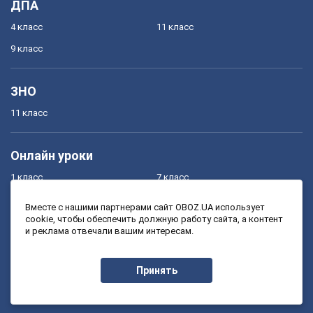
ДПА
4 класс
11 класс
9 класс
ЗНО
11 класс
Онлайн уроки
1 класс
7 класс
2 класс
8 класс
Вместе с нашими партнерами сайт OBOZ.UA использует
cookie, чтобы обеспечить должную работу сайта, а контент
3 класс
9 класс
и реклама отвечали вашим интересам.
4 класс
10 класс
5 класс
11 класс
Принять
6 класс