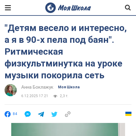
"Детям весело и интересно,
а я в 90-х пела под баян".
Ритмическая
физкультминутка на уроке
музыки покорила сеть
Анна Боклажук
Моя Школа
6.12.2025 17:21
2,3 т.
84