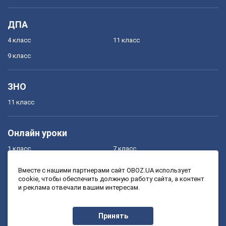
ДПА
4 класс
11 класс
9 класс
ЗНО
11 класс
Онлайн уроки
1 класс
7 класс
2 класс
8 класс
Вместе с нашими партнерами сайт OBOZ.UA использует
cookie, чтобы обеспечить должную работу сайта, а контент
3 класс
9 класс
и реклама отвечали вашим интересам.
4 класс
10 класс
5 класс
11 класс
Принять