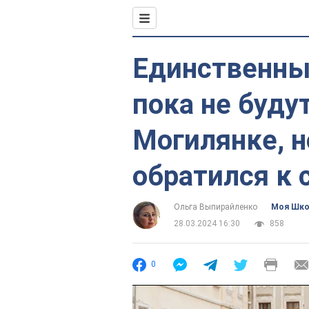
Единственны
пока не буду
Могилянке, но
обратился к 
Ольга Выпирайленко
Моя Шк
28.03.2024 16:30
858
0