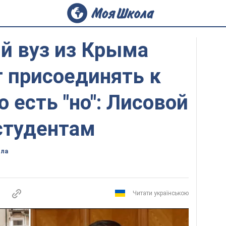
й вуз из Крыма
т присоединять к
 есть "но": Лисовой
студентам
ола
Читати українською