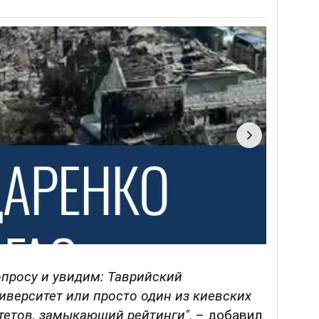
опросу и увидим: Таврийский
верситет или просто один из киевских
тетов, замыкающий рейтинги",
– добавил