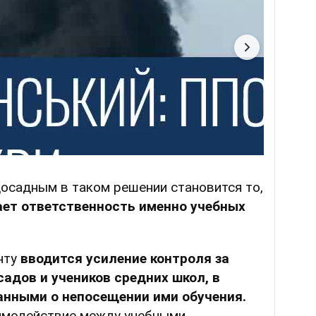
досадным в таком решении становится то,
ает ответственность именно учебных
нту
вводится усиление контроля за
адов и учеников средних школ, в
анными о непосещении ими обучения.
имодействие между учебными