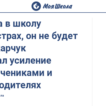
а в школу
трах, он не будет
карчук
ал усиление
учениками и
родителях
ола