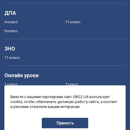
ДПА
4 класс
11 класс
9 класс
ЗНО
11 класс
Онлайн уроки
1 класс
7 класс
2 класс
8 класс
Вместе с нашими партнерами сайт OBOZ.UA использует
cookie, чтобы обеспечить должную работу сайта, а контент
3 класс
9 класс
и реклама отвечали вашим интересам.
4 класс
10 класс
5 класс
11 класс
Принять
6 класс