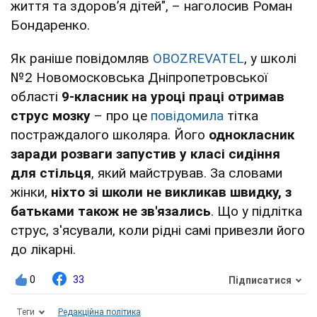
життя та здоров’я дітей", – наголосив Роман
Бондаренко.
Як раніше повідомляв
OBOZREVATEL
, у школі
№2 Новомосковська Дніпропетровської
області
9-класник на уроці праці отримав
струс мозку
– про це
повідомила
тітка
постраждалого школяра. Його
однокласник
заради розваги запустив у класі сидіння
для стільця
, який майстрував. За словами
жінки,
ніхто зі школи не викликав швидку, з
батьками також не зв'язались
. Що у підлітка
струс, з'ясували, коли рідні самі привезли його
до лікарні.
0
33
Підписатися
Теги
Редакційна політика