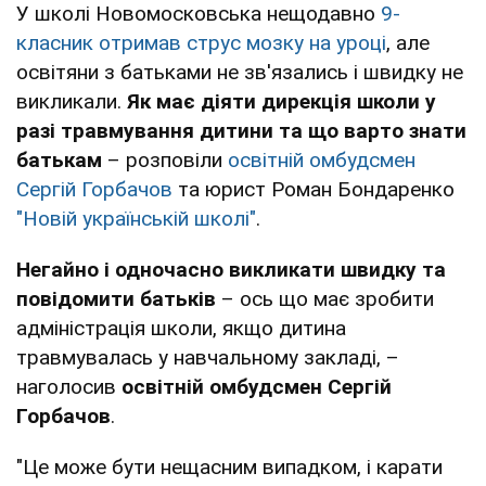
У школі Новомосковська нещодавно
9-
класник отримав струс мозку на уроці
, але
освітяни з батьками не зв'язались і швидку не
викликали.
Як має діяти дирекція школи у
разі травмування дитини та що варто знати
батькам
– розповіли
освітній омбудсмен
Сергій Горбачов
та юрист Роман Бондаренко
"Новій українській школі"
.
Негайно і одночасно викликати швидку та
повідомити батьків
– ось що має зробити
адміністрація школи, якщо дитина
травмувалась у навчальному закладі, –
наголосив
освітній омбудсмен Сергій
Горбачов
.
"Це може бути нещасним випадком, і карати