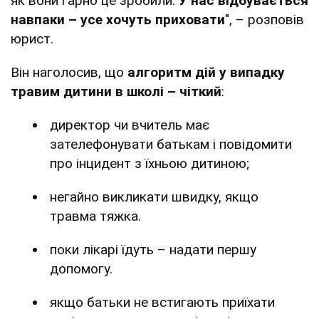
як вони гарно це зробили.
У нас відбувається
навпаки – усе хочуть приховати
", – розповів
юрист.
Він наголосив, що
алгоритм дій у випадку
травим дитини в школі – чіткий
:
директор чи вчитель має
зателефонувати батькам і повідомити
про інцидент з їхньою дитиною;
негайно викликати швидку, якщо
травма тяжка.
поки лікарі їдуть – надати першу
допомогу.
якщо батьки не встигають приїхати