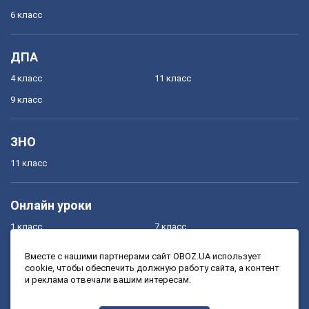
6 класс
ДПА
4 класс
11 класс
9 класс
ЗНО
11 класс
Онлайн уроки
1 класс
7 класс
2 класс
8 класс
Вместе с нашими партнерами сайт OBOZ.UA использует
cookie, чтобы обеспечить должную работу сайта, а контент
3 класс
9 класс
и реклама отвечали вашим интересам.
4 класс
10 класс