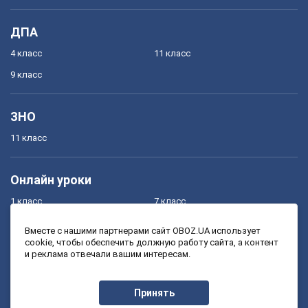
ДПА
4 класс
11 класс
9 класс
ЗНО
11 класс
Онлайн уроки
1 класс
7 класс
2 класс
8 класс
Вместе с нашими партнерами сайт OBOZ.UA использует
cookie, чтобы обеспечить должную работу сайта, а контент
3 класс
9 класс
и реклама отвечали вашим интересам.
4 класс
10 класс
5 класс
11 класс
Принять
6 класс