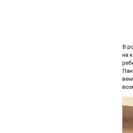
В р
на 
реб
Пан
вен
воз