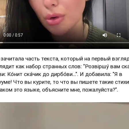
 зачитала часть текста, который на первый взгля
лядит как набор странных слов: "Розвіршу́ вам ск
ви: Ко́нит ска́чик до дирбо́ви...". И добавила: "Я в
ууме! Что вы курите, то что вы пишете такие стих
каком это языке, объясните мне, пожалуйста?".