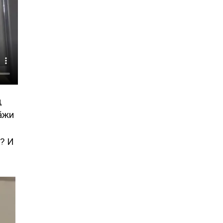
д
а́жи
и? И