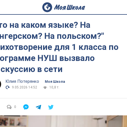
то на каком языке? На
нгерском? На польском?"
ихотворение для 1 класса по
ограмме НУШ вызвало
скуссию в сети
Юлия Потерянко
Моя Школа
9.05.2026 14:52
10,8 т.
0