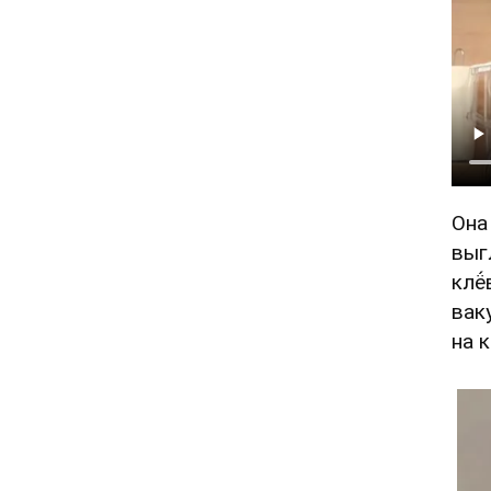
Она
выг
клё́
вак
на 