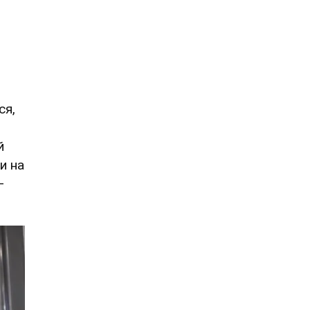
ся,
й
и на
–