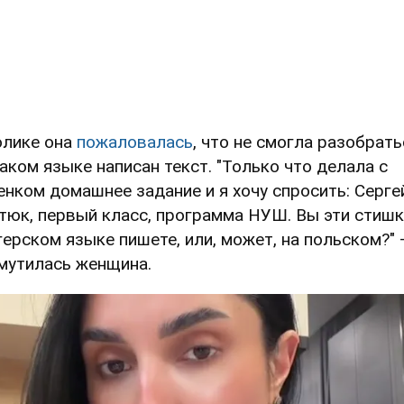
олике она
пожаловалась
, что не смогла разобрать
каком языке написан текст. "Только что делала с
енком домашнее задание и я хочу спросить: Серге
тюк, первый класс, программа НУШ. Вы эти стишк
герском языке пишете, или, может, на польском?" 
мутилась женщина.