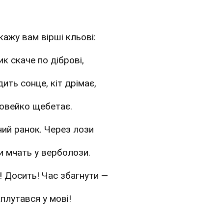
кажу вам вірші кльові:
к скаче по діброві,
ить сонце, кіт дрімає,
овейко щебетає.
ний ранок. Через лози
и мчать у верболози.
і! Досить! Час збагнути —
аплутався у мові!