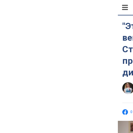
"Э
ве
Ст
пр
ди
0