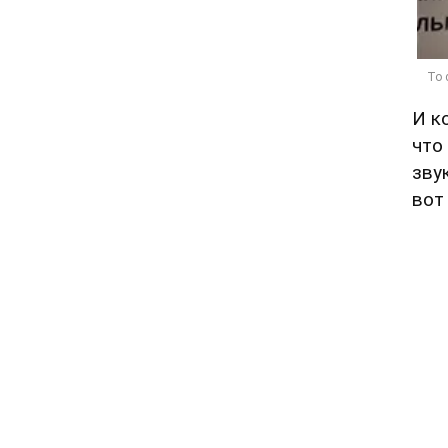
И к
что
зву
вот