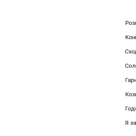
Роз
Кони
Сход
Сол
Гар
Коз
Год
Я з