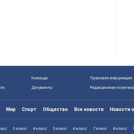
Команда
Правовая информация
йте
Документы
Редакционная политика
Мир
Спорт
Общество
Все новости
Новости 
ласс
3 класс
4 класс
5 класс
6 класс
7 класс
8 класс