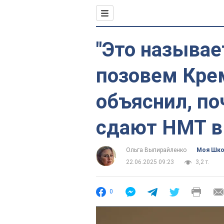
"Это называе
позовем Кре
объяснил, п
сдают НМТ в
Ольга Выпирайленко
Моя Шк
22.06.2025 09:23
3,2 т.
0