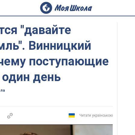
тся "давайте
мль". Винницкий
очему поступающие
 один день
ола
Читати українською