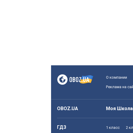
О компании
Реклама на са
OBOZ.UA
Моя Школа
ГДЗ
1 класс
2 к