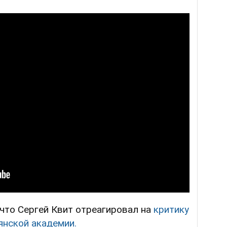
 что Сергей Квит отреагировал на
критику
нской академии.