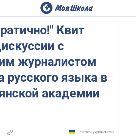
ратично!" Квит
дискуссии с
им журналистом
а русского языка в
янской академии
Читати українською