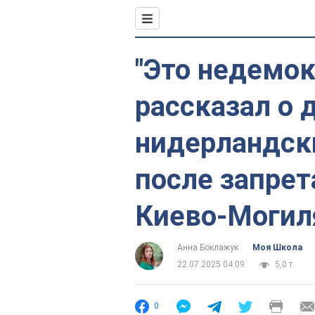
"Это недемок
рассказал о 
нидерландск
после запрет
Киево-Могил
Анна Боклажук
Моя Школа
22.07.2025 04:09
5,0 т.
0