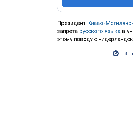
Президент
Киево-Могилянс
запрете
русского языка
в уч
этому поводу с нидерландс
В