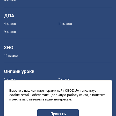
ДПА
4 класс
11 класс
9 класс
ЗНО
11 класс
Онлайн уроки
1 класс
7 класс
2 класс
8 класс
Вместе с нашими партнерами сайт OBOZ.UA использует
cookie, чтобы обеспечить должную работу сайта, а контент
3 класс
9 класс
и реклама отвечали вашим интересам.
4 класс
10 класс
5 класс
11 класс
Принять